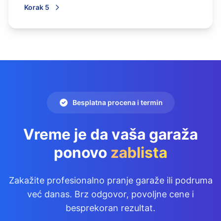
Korak 5
Besplatna procena i termin
Vreme je da vaša garaža
ponovo
zablista
Zakažite profesionalno pranje garaže ili podruma
već danas. Brz odgovor, povoljne cene i
besprekoran rezultat.