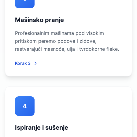
Mašinsko pranje
Profesionalnim mašinama pod visokim
pritiskom peremo podove i zidove,
rastvarajući masnoće, ulja i tvrdokorne fleke.
Korak 3
4
Ispiranje i sušenje