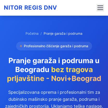
NITOR REGIS DNV
Početna
/
Pranje garaža i podruma
Profesionalno čišćenje garaža i podruma
Pranje garaža i podruma u
Beogradu
bez tragova
prljavštine - Novi+Beograd
Specijalizovana oprema i profesionalni tim za
dubinsko mašinsko pranje garaža, podruma i
zajedničkih prostorija. Uklanjamo teške naslage,