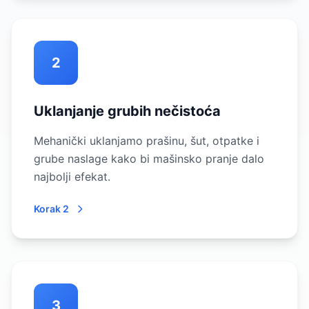
2
Uklanjanje grubih nečistoća
Mehanički uklanjamo prašinu, šut, otpatke i
grube naslage kako bi mašinsko pranje dalo
najbolji efekat.
Korak 2
3