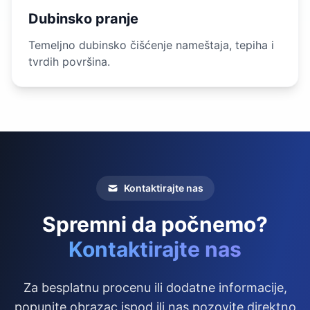
Dubinsko pranje
Temeljno dubinsko čišćenje nameštaja, tepiha i
tvrdih površina.
Kontaktirajte nas
Spremni da počnemo?
Kontaktirajte nas
Za besplatnu procenu ili dodatne informacije,
popunite obrazac ispod ili nas pozovite direktno