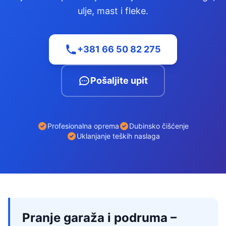
ulje, mast i fleke.
+381 66 50 82 275
Pošaljite upit
Profesionalna oprema
Dubinsko čišćenje
Uklanjanje teških naslaga
Pranje garaža i podruma –