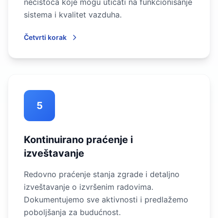
nečistoća koje mogu uticati na funkcionisanje
sistema i kvalitet vazduha.
Četvrti korak
5
Kontinuirano praćenje i
izveštavanje
Redovno praćenje stanja zgrade i detaljno
izveštavanje o izvršenim radovima.
Dokumentujemo sve aktivnosti i predlažemo
poboljšanja za budućnost.