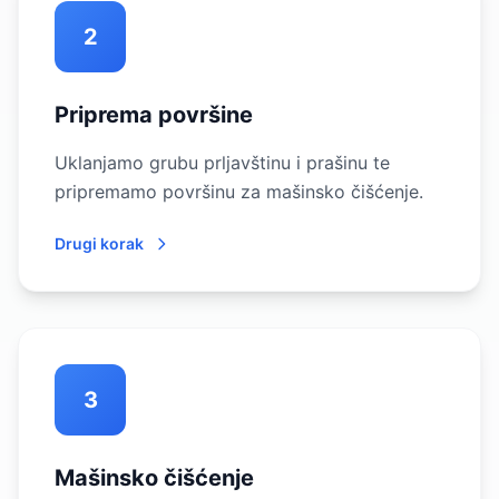
2
Priprema površine
Uklanjamo grubu prljavštinu i prašinu te
pripremamo površinu za mašinsko čišćenje.
Drugi korak
3
Mašinsko čišćenje