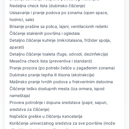
Nedeljna check lista (dubinsko čišćenje)
Usisavanje i pranje podova po zonama (open space,
hodnici, sale)
Brisanje prašine sa polica, lajsni, ventilacionih rešetki
Čišćenje staklenih površina i ogledala
Detaljno čišćenje kuhinje (mikrotalasna, frižider spolja,
aparati)
Detaljno čišćenje toaleta (fuge, odvodi, dezinfekcija)
Mesečna check lista (preventiva i standard)
Pranje prozora (po potrebi češće u zagađenim zonama)
Dubinsko pranje tepiha ili itisona (ekstrakcija)
Mašinsko pranje tvrdih podova u frekventnim delovima
Čišćenje teško dostupnih mesta (iza ormara, ispod
nameštaja)
Provera potrošnje i dopuna sredstava (papir, sapun,
sredstva za čišćenje)
Najčešće greške u čišćenju kancelarija
Korišćenje univerzalnog sredstva za sve površine (može