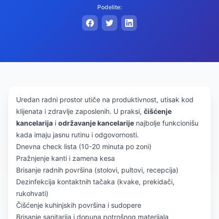
Podelite:
Uredan radni prostor utiče na produktivnost, utisak kod
klijenata i zdravlje zaposlenih. U praksi,
čišćenje
kancelarija
i
održavanje kancelarije
najbolje funkcionišu
kada imaju jasnu rutinu i odgovornosti.
Dnevna check lista (10-20 minuta po zoni)
Pražnjenje kanti i zamena kesa
Brisanje radnih površina (stolovi, pultovi, recepcija)
Dezinfekcija kontaktnih tačaka (kvake, prekidači,
rukohvati)
Čišćenje kuhinjskih površina i sudopere
Brisanje sanitarija i dopuna potrošnog materijala