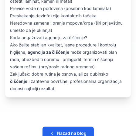
oštetiti laminat, kamen ili metal)
Previše vode na podovima (posebno kod laminata)
Preskakanje dezinfekcije kontaktnih tačaka
Neredovna zamena i pranje mopova/krpa (širi prljavštinu
umesto da je uklanja)
Kada angažovati agenciju za čišćenje?
Ako želite stabilan kvalitet, jasne procedure i kontrolu
higijene,
agencija za čišćenje
može organizovati plan
rada, obezbediti opremu i prilagoditi termin čišćenja
vašem režimu (pre/posle radnog vremena).
Zaključak: dobra rutina je osnova, ali za dubinsko
čišćenje
i zahtevne površine, profesionalna organizacija
donosi najbolji rezultat.
Nazad na blog